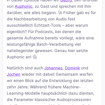
In dieser Episode haben wir
Georg
, den Gründer
von
Auphonic
, zu Gast und sprechen mit ihm
darüber, wie alles begann. 🚀 Früher gab es für
die Nachbearbeitung von Audio fast
ausschließlich Echtzeit-Tools – aber warum
eigentlich? Für Podcasts, bei denen die
gesamte Aufnahme bereits vorliegt, wäre eine
leistungsfähige Batch-Verarbeitung viel
naheliegender gewesen. Genau hier setzte
Auphonic an! 🤔
Natürlich sind auch
Johannes
,
Dominik
und
Jochen
wieder mit dabei! Gemeinsam werfen
wir einen Blick auf die Entwicklung der letzten
zehn Jahre: Während frühere Machine-
Learning-Modelle hauptsächlich dazu dienten,
die Parameter klassischer Audioprozessoren