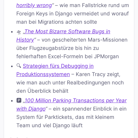
horribly wrong
“
– wie man Fallstricke rund um
Foreign Keys in Django vermeidet und worauf
man bei Migrations achten sollte
🛸
„
The Most Bizarre Software Bugs in
History
“
– von gescheiterten Mars-Missionen
über Flugzeugabstürze bis hin zu
fehlerhaften Excel-Formeln bei JPMorgan
🔍
Strategien fürs Debugging in
Produktionssystemen
– Karen Tracy zeigt,
wie man auch unter Realbedingungen noch
den Überblick behält
🅿️
„
100 Million Parking Transactions per Year
with Django
“
– ein spannender Einblick in ein
System für Parktickets, das mit kleinem
Team und viel Django läuft