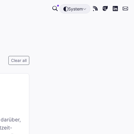
System
Clear all
 darüber,
tzeit-