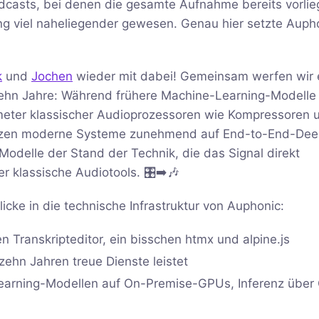
odcasts, bei denen die gesamte Aufnahme bereits vorlie
ng viel naheliegender gewesen. Genau hier setzte Auph
k
und
Jochen
wieder mit dabei! Gemeinsam werfen wir 
n zehn Jahre: Während frühere Machine-Learning-Modelle
meter klassischer Audioprozessoren wie Kompressoren 
setzen moderne Systeme zunehmend auf End-to-End-Dee
odelle der Stand der Technik, die das Signal direkt
 klassische Audiotools. 🎛️➡️🎶
ke in die technische Infrastruktur von Auphonic:
n Transkripteditor, ein bisschen htmx und alpine.js
zehn Jahren treue Dienste leistet
Learning-Modellen auf On-Premise-GPUs, Inferenz über