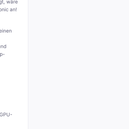
gt, wäre
onic an!
einen
und
p-
 GPU-