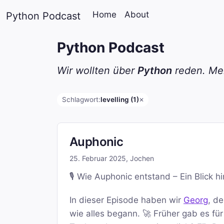
Home
About
Python Podcast
Python Podcast
Wir wollten über
Python
reden. Mei
Schlagwort:
levelling (1)
✕
Auphonic
25. Februar 2025
,
Jochen
🎙️ Wie Auphonic entstand – Ein Blick h
In dieser Episode haben wir
Georg
, d
wie alles begann. 🚀 Früher gab es fü