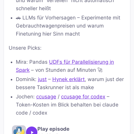
und warum "verteilen" nicht automatisch
schneller heißt
🚗 LLMs für Vorhersagen – Experimente mit
Gebrauchtwagenpreisen und warum
Finetuning hier Sinn macht
Unsere Picks:
Mira: Pandas
UDFs für Parallelisierung in
Spark
– von Stunden auf Minuten 🚀
Dominik:
just
–
Hynek erklärt
, warum just der
bessere Taskrunner ist als make
Jochen:
ccusage
/
ccusage for codex
–
Token-Kosten im Blick behalten bei claude
code / codex
Play episode