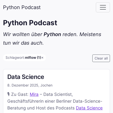
Python Podcast
Python Podcast
Wir wollten über
Python
reden. Meistens
tun wir das auch.
Schlagwort:
mlflow (1)
✕
Clear all
Data Science
8. Dezember 2025
,
Jochen
🎙️ Zu Gast:
Mira
– Data Scientist,
Geschäftsführerin einer Berliner Data-Science-
Beratung und Host des Podcasts
Data Science