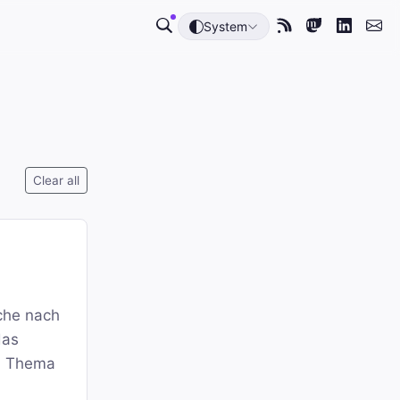
System
Clear all
che nach
das
um Thema