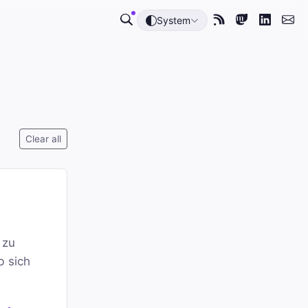
System
Clear all
 zu
b sich