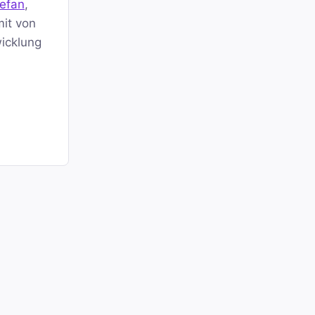
efan
,
it von
wicklung