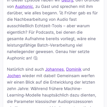
In dieser Episode haben wir
Georg
, den Gründer
von
Auphonic
, zu Gast und sprechen mit ihm
darüber, wie alles begann. 🚀 Früher gab es für
die Nachbearbeitung von Audio fast
ausschließlich Echtzeit-Tools – aber warum
eigentlich? Für Podcasts, bei denen die
gesamte Aufnahme bereits vorliegt, wäre eine
leistungsfähige Batch-Verarbeitung viel
naheliegender gewesen. Genau hier setzte
Auphonic an! 🤔
Natürlich sind auch
Johannes
,
Dominik
und
Jochen
wieder mit dabei! Gemeinsam werfen
wir einen Blick auf die Entwicklung der letzten
zehn Jahre: Während frühere Machine-
Learning-Modelle hauptsächlich dazu dienten,
die Parameter klassischer Audioprozessoren