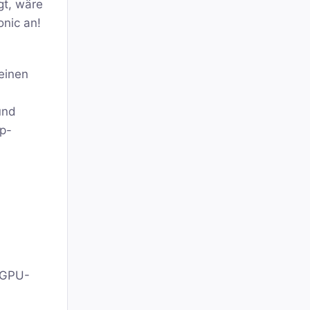
gt, wäre
onic an!
einen
und
p-
 GPU-