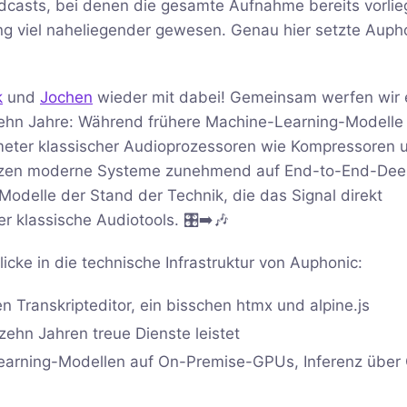
odcasts, bei denen die gesamte Aufnahme bereits vorlie
ng viel naheliegender gewesen. Genau hier setzte Auph
k
und
Jochen
wieder mit dabei! Gemeinsam werfen wir 
n zehn Jahre: Während frühere Machine-Learning-Modelle
meter klassischer Audioprozessoren wie Kompressoren 
setzen moderne Systeme zunehmend auf End-to-End-Dee
odelle der Stand der Technik, die das Signal direkt
 klassische Audiotools. 🎛️➡️🎶
ke in die technische Infrastruktur von Auphonic:
n Transkripteditor, ein bisschen htmx und alpine.js
zehn Jahren treue Dienste leistet
Learning-Modellen auf On-Premise-GPUs, Inferenz über