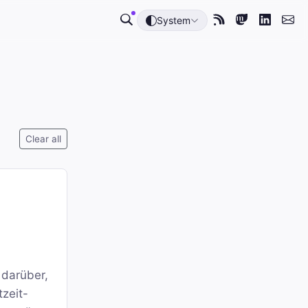
System
Clear all
 darüber,
tzeit-