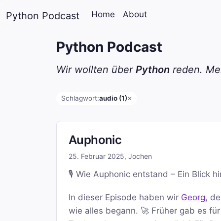
Home
About
Python Podcast
Python Podcast
Wir wollten über
Python
reden. Mei
Schlagwort:
audio (1)
✕
Auphonic
25. Februar 2025
,
Jochen
🎙️ Wie Auphonic entstand – Ein Blick h
In dieser Episode haben wir
Georg
, d
wie alles begann. 🚀 Früher gab es fü