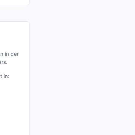
n in der
ers.
t in: