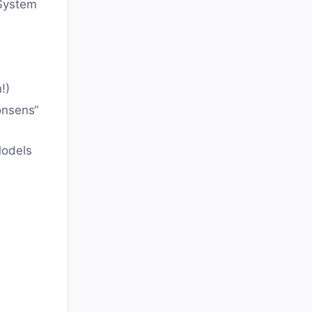
 System
!)
onsens“
Models