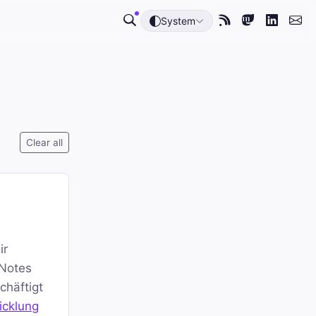
System
Clear all
ir
 Notes
chäftigt
icklung