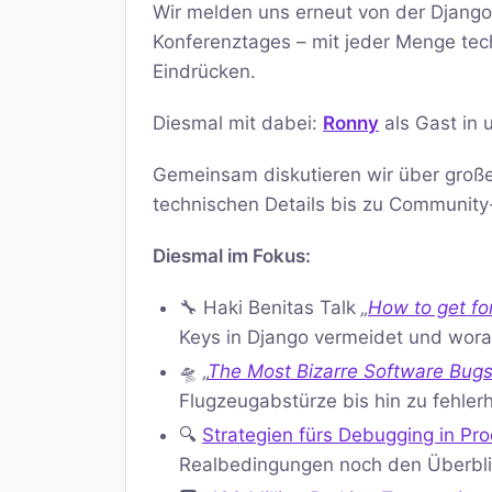
Wir melden uns erneut von der Django
Konferenztages – mit jeder Menge tec
Eindrücken.
Diesmal mit dabei:
Ronny
als Gast in 
Gemeinsam diskutieren wir über große
technischen Details bis zu Communit
Diesmal im Fokus:
🔧 Haki Benitas Talk
„
How to get fo
Keys in Django vermeidet und worau
🛸
„
The Most Bizarre Software Bugs 
Flugzeugabstürze bis hin zu fehle
🔍
Strategien fürs Debugging in P
Realbedingungen noch den Überbli