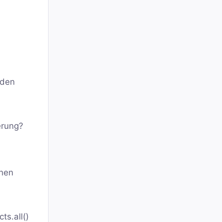
 den
erung?
rnen
ts.all()