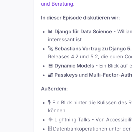
und Beratung
.
In dieser Episode diskutieren wir:
📊
Django für Data Science
- Willia
interessant ist
🚀
Sebastians Vortrag zu Django 5
Releases 4.2 und 5.2, die euren 
💾
Dynamic Models
- Ein Blick au
🔐
Passkeys und Multi-Factor-Auth
Außerdem:
🎙️ Ein Blick hinter die Kulissen d
können
🎯 Lightning Talks - Von Accessibili
🗄️ Datenbankoperationen unter der