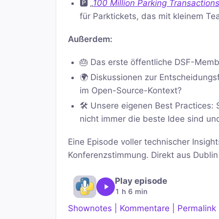
🅿️
„
100 Million Parking Transaction
für Parktickets, das mit kleinem Te
Außerdem:
🎂 Das erste öffentliche DSF-Memb
🌍 Diskussionen zur Entscheidungs
im Open-Source-Kontext?
🛠️ Unsere eigenen Best Practices
nicht immer die beste Idee sind und
Eine Episode voller technischer Insi
Konferenzstimmung. Direkt aus Dublin – 
Play episode
1 h 6 min
Shownotes | Kommentare | Permalink