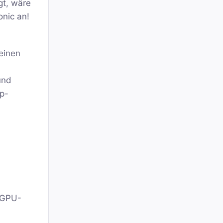
gt, wäre
onic an!
einen
und
p-
 GPU-