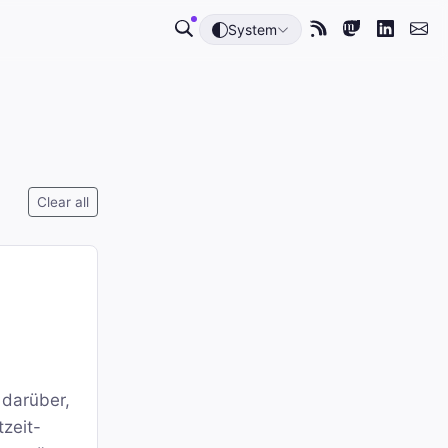
System
Clear all
 darüber,
tzeit-