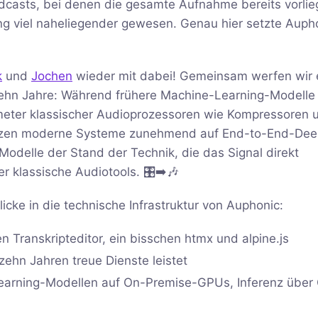
odcasts, bei denen die gesamte Aufnahme bereits vorlie
ng viel naheliegender gewesen. Genau hier setzte Auph
k
und
Jochen
wieder mit dabei! Gemeinsam werfen wir 
n zehn Jahre: Während frühere Machine-Learning-Modelle
meter klassischer Audioprozessoren wie Kompressoren 
setzen moderne Systeme zunehmend auf End-to-End-Dee
odelle der Stand der Technik, die das Signal direkt
 klassische Audiotools. 🎛️➡️🎶
ke in die technische Infrastruktur von Auphonic:
n Transkripteditor, ein bisschen htmx und alpine.js
zehn Jahren treue Dienste leistet
Learning-Modellen auf On-Premise-GPUs, Inferenz über