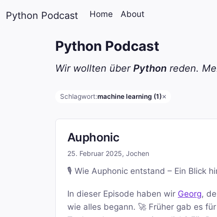
Home
About
Python Podcast
Python Podcast
Wir wollten über
Python
reden. Mei
Schlagwort:
machine learning (1)
✕
Auphonic
25. Februar 2025
,
Jochen
🎙️ Wie Auphonic entstand – Ein Blick h
In dieser Episode haben wir
Georg
, d
wie alles begann. 🚀 Früher gab es fü