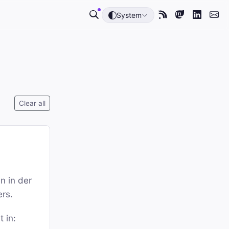
System
Clear all
n in der
ers.
t in: