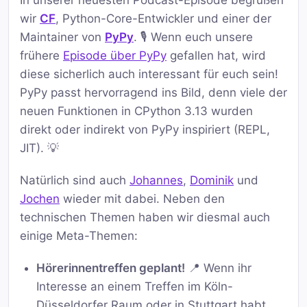
In unserer neuesten Podcast-Episode begrüßen
wir
CF
, Python-Core-Entwickler und einer der
Maintainer von
PyPy
. 🎙️ Wenn euch unsere
frühere
Episode über PyPy
gefallen hat, wird
diese sicherlich auch interessant für euch sein!
PyPy passt hervorragend ins Bild, denn viele der
neuen Funktionen in CPython 3.13 wurden
direkt oder indirekt von PyPy inspiriert (REPL,
JIT). 💡
Natürlich sind auch
Johannes
,
Dominik
und
Jochen
wieder mit dabei. Neben den
technischen Themen haben wir diesmal auch
einige Meta-Themen:
Hörerinnentreffen geplant!
📍 Wenn ihr
Interesse an einem Treffen im Köln-
Düsseldorfer Raum oder in Stuttgart habt,