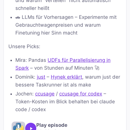
und warum "verteilen" nicht automatisch
schneller heißt
🚗 LLMs für Vorhersagen – Experimente mit
Gebrauchtwagenpreisen und warum
Finetuning hier Sinn macht
Unsere Picks:
Mira: Pandas
UDFs für Parallelisierung in
Spark
– von Stunden auf Minuten 🚀
Dominik:
just
–
Hynek erklärt
, warum just der
bessere Taskrunner ist als make
Jochen:
ccusage
/
ccusage for codex
–
Token-Kosten im Blick behalten bei claude
code / codex
Play episode