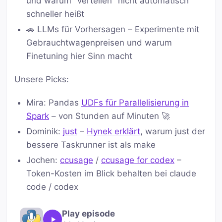
und warum "verteilen" nicht automatisch
schneller heißt
🚗 LLMs für Vorhersagen – Experimente mit
Gebrauchtwagenpreisen und warum
Finetuning hier Sinn macht
Unsere Picks:
Mira: Pandas
UDFs für Parallelisierung in
Spark
– von Stunden auf Minuten 🚀
Dominik:
just
–
Hynek erklärt
, warum just der
bessere Taskrunner ist als make
Jochen:
ccusage
/
ccusage for codex
–
Token-Kosten im Blick behalten bei claude
code / codex
Play episode