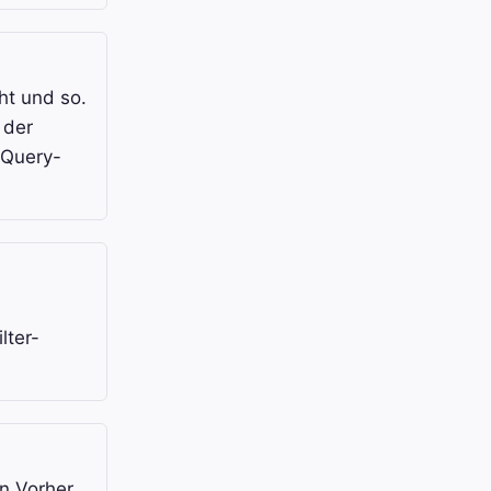
ht und so.
 der
 Query-
-
lter-
en Vorher