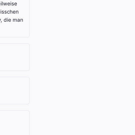
ilweise
bisschen
y, die man