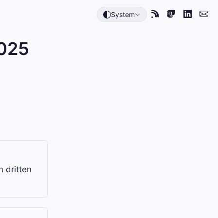
System
2025
 dritten