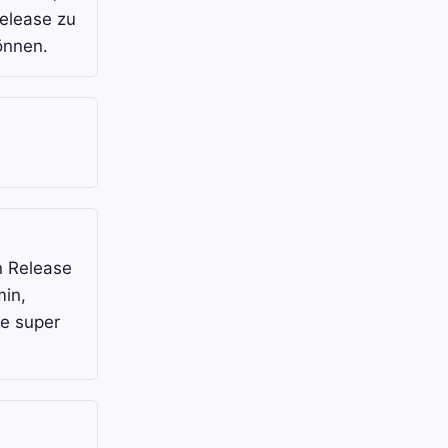
Release zu
önnen.
en Release
min,
ie super