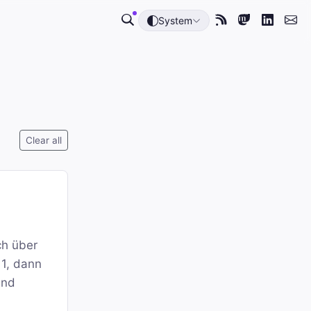
System
Clear all
ch über
11, dann
und