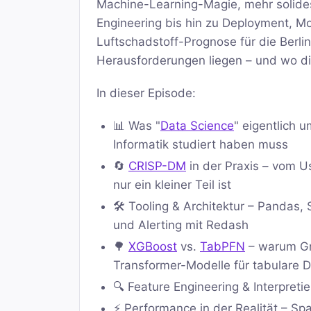
Machine-Learning-Magie, mehr solide
Engineering bis hin zu Deployment, Mon
Luftschadstoff-Prognose für die Berli
Herausforderungen liegen – und wo d
In dieser Episode:
📊 Was "
Data Science
" eigentlich 
Informatik studiert haben muss
🔄
CRISP-DM
in der Praxis – vom U
nur ein kleiner Teil ist
🛠️ Tooling & Architektur – Pandas,
und Alerting mit Redash
🌳
XGBoost
vs.
TabPFN
– warum Gra
Transformer-Modelle für tabulare 
🔍 Feature Engineering & Interpretie
⚡ Performance in der Realität – Sp