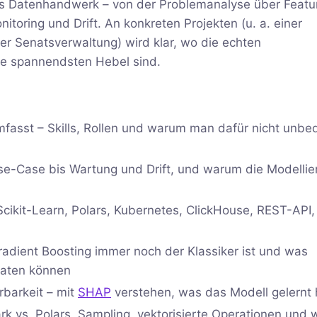
s Datenhandwerk – von der Problemanalyse über Featu
itoring und Drift. An konkreten Projekten (u. a. einer
ner Senatsverwaltung) wird klar, wo die echten
ie spannendsten Hebel sind.
umfasst – Skills, Rollen und warum man dafür nicht unbe
se-Case bis Wartung und Drift, und warum die Modellie
 Scikit-Learn, Polars, Kubernetes, ClickHouse, REST-API
dient Boosting immer noch der Klassiker ist und was
Daten können
rbarkeit – mit
SHAP
verstehen, was das Modell gelernt 
ark vs. Polars, Sampling, vektorisierte Operationen und