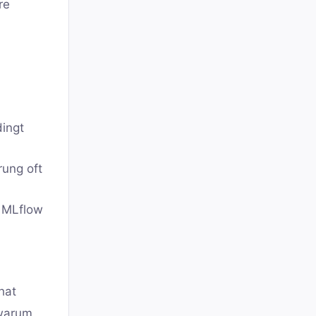
re
dingt
rung oft
, MLflow
hat
 warum