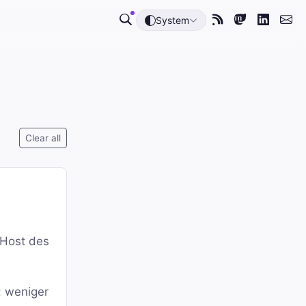
System
Clear all
 Host des
: weniger