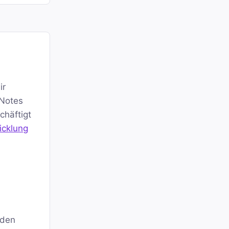
ir
 Notes
chäftigt
icklung
 den