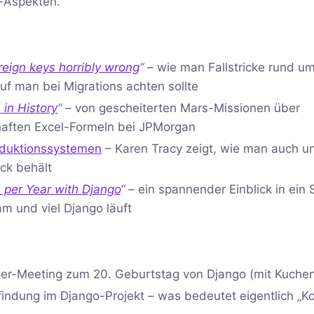
y-Aspekten.
reign keys horribly wrong
“
– wie man Fallstricke rund um
f man bei Migrations achten sollte
in History
“
– von gescheiterten Mars-Missionen über
rhaften Excel-Formeln bei JPMorgan
roduktionssystemen
– Karen Tracy zeigt, wie man auch un
ck behält
s per Year with Django
“
– ein spannender Einblick in ein
am und viel Django läuft
er-Meeting zum 20. Geburtstag von Django (mit Kuchen
findung im Django-Projekt – was bedeutet eigentlich „K