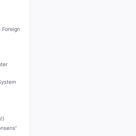
 Foreign
ter
 System
!)
onsens“