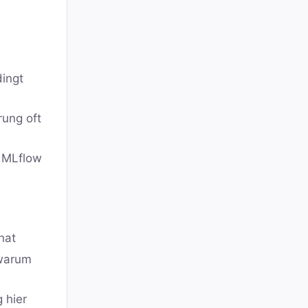
dingt
rung oft
, MLflow
hat
 warum
 hier