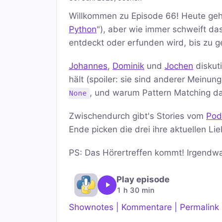
Willkommen zu Episode 66! Heute geht
Python
"), aber wie immer schweift d
entdeckt oder erfunden wird, bis zu g
Johannes
,
Dominik
und
Jochen
diskut
hält (spoiler: sie sind anderer Meinu
, und warum Pattern Matching da
None
Zwischendurch gibt's Stories vom
Pod
Ende picken die drei ihre aktuellen L
PS: Das Hörertreffen kommt! Irgendw
Play episode
1 h 30 min
Shownotes | Kommentare | Permalink