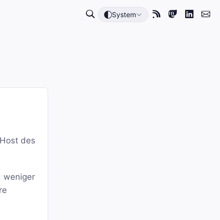
System
 Host des
: weniger
re