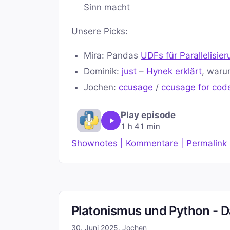
Sinn macht
Unsere Picks:
Mira: Pandas
UDFs für Parallelisier
Dominik:
just
–
Hynek erklärt
, waru
Jochen:
ccusage
/
ccusage for cod
Play episode
1 h 41 min
Shownotes | Kommentare | Permalink
Platonismus und Python - D
30. Juni 2025
,
Jochen