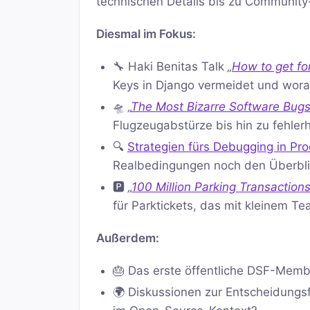
technischen Details bis zu Communit
Diesmal im Fokus:
🔧 Haki Benitas Talk
„
How to get fo
Keys in Django vermeidet und worau
🛸
„
The Most Bizarre Software Bugs 
Flugzeugabstürze bis hin zu fehle
🔍
Strategien fürs Debugging in P
Realbedingungen noch den Überbli
🅿️
„
100 Million Parking Transaction
für Parktickets, das mit kleinem Te
Außerdem:
🎂 Das erste öffentliche DSF-Memb
🌍 Diskussionen zur Entscheidungs