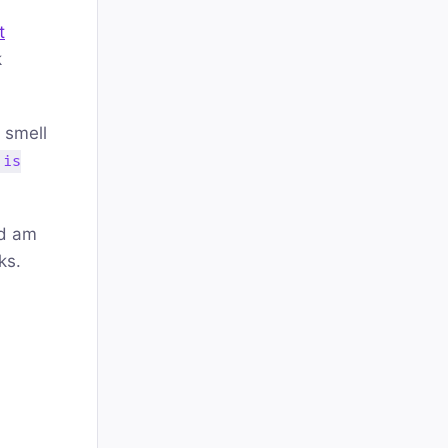
t
k
 smell
 is
nd am
ks.