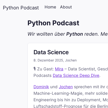
Home
About
Python Podcast
Python Podcast
Wir wollten über
Python
reden. Mei
Data Science
8. Dezember 2025
,
Jochen
🎙️ Zu Gast:
Mira
– Data Scientist, Gesc
Podcasts
Data Science Deep Dive
.
Dominik
und
Jochen
sprechen mit ihr 
Machine-Learning-Magie, mehr solide
Engineering bis hin zu Deployment, Mon
Luftschadstoff-Prognose für die Berli