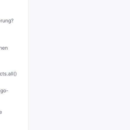
erung?
rnen
ts.all()
ngo-
e