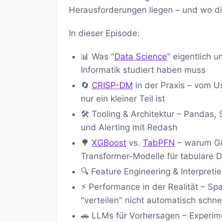
Herausforderungen liegen – und wo d
In dieser Episode:
📊 Was "
Data Science
" eigentlich 
Informatik studiert haben muss
🔄
CRISP-DM
in der Praxis – vom U
nur ein kleiner Teil ist
🛠️ Tooling & Architektur – Pandas,
und Alerting mit Redash
🌳
XGBoost
vs.
TabPFN
– warum Gra
Transformer-Modelle für tabulare 
🔍 Feature Engineering & Interpretie
⚡ Performance in der Realität – Sp
"verteilen" nicht automatisch schnel
🚗 LLMs für Vorhersagen – Experi