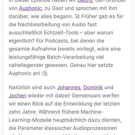
In dieser Episode haben wir
Georg
, den Gründer
von
Auphonic
, zu Gast und sprechen mit ihm
darüber, wie alles begann. 🚀 Früher gab es für
die Nachbearbeitung von Audio fast
ausschließlich Echtzeit-Tools – aber warum
eigentlich? Für Podcasts, bei denen die
gesamte Aufnahme bereits vorliegt, wäre eine
leistungsfähige Batch-Verarbeitung viel
naheliegender gewesen. Genau hier setzte
Auphonic an! 🤔
Natürlich sind auch
Johannes
,
Dominik
und
Jochen
wieder mit dabei! Gemeinsam werfen
wir einen Blick auf die Entwicklung der letzten
zehn Jahre: Während frühere Machine-
Learning-Modelle hauptsächlich dazu dienten,
die Parameter klassischer Audioprozessoren