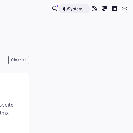
System
Clear all
bseite
htmx