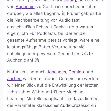
In dieser Episode haben wir
Georg
, den Gründer
von
Auphonic
, zu Gast und sprechen mit ihm
darüber, wie alles begann. 🚀 Früher gab es für
die Nachbearbeitung von Audio fast
ausschließlich Echtzeit-Tools – aber warum
eigentlich? Für Podcasts, bei denen die
gesamte Aufnahme bereits vorliegt, wäre eine
leistungsfähige Batch-Verarbeitung viel
naheliegender gewesen. Genau hier setzte
Auphonic an! 🤔
Natürlich sind auch
Johannes
,
Dominik
und
Jochen
wieder mit dabei! Gemeinsam werfen
wir einen Blick auf die Entwicklung der letzten
zehn Jahre: Während frühere Machine-
Learning-Modelle hauptsächlich dazu dienten,
die Parameter klassischer Audioprozessoren