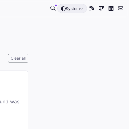
System
Clear all
 und was