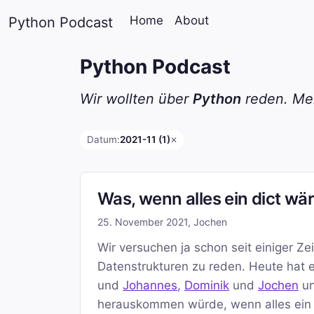
Home
About
Python Podcast
Python Podcast
Wir wollten über
Python
reden. Mei
Datum:
2021-11 (1)
✕
Was, wenn alles ein dict wä
25. November 2021
,
Jochen
Wir versuchen ja schon seit einiger Ze
Datenstrukturen zu reden. Heute hat 
und
Johannes
,
Dominik
und
Jochen
un
herauskommen würde, wenn alles ein d