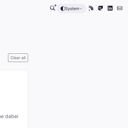
System
Clear all
he dabei