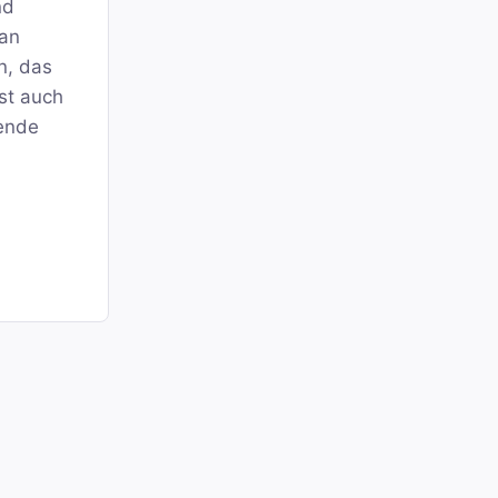
nd
man
n, das
sst auch
fende