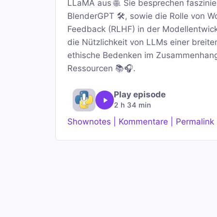
LLaMA aus 🌐. Sie besprechen faszini
BlenderGPT 🛠️, sowie die Rolle von
Feedback (RLHF) in der Modellentwick
die Nützlichkeit von LLMs einer breite
ethische Bedenken im Zusammenhang m
Ressourcen 📚🎧.
Play episode
2 h 34 min
Shownotes | Kommentare | Permalink