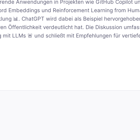
erende Anwendungen in Projekten wie GitHub Copilot u
 Word Embeddings und Reinforcement Learning from Hu
lung 📊. ChatGPT wird dabei als Beispiel hervorgehobe
ren Öffentlichkeit verdeutlicht hat. Die Diskussion umfa
it LLMs 🚨 und schließt mit Empfehlungen für vertie