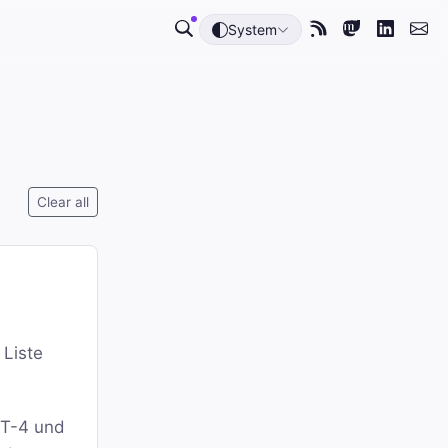
System
Clear all
 Liste
PT-4 und