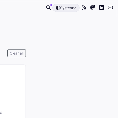
System
Clear all
nd