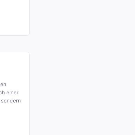
ren
ch einer
n sondern