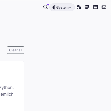
System
Clear all
Python.
iemlich