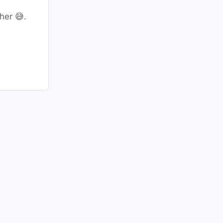
her 😅.