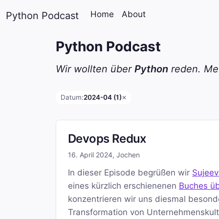
Home
About
Python Podcast
Python Podcast
Wir wollten über
Python
reden. Mei
Datum:
2024-04 (1)
✕
Devops Redux
16. April 2024
,
Jochen
In dieser Episode begrüßen wir
Sujee
eines kürzlich erschienenen
Buches ü
konzentrieren wir uns diesmal besonde
Transformation von Unternehmenskult