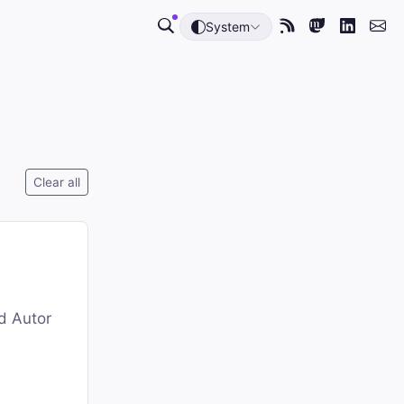
System
Clear all
nd Autor