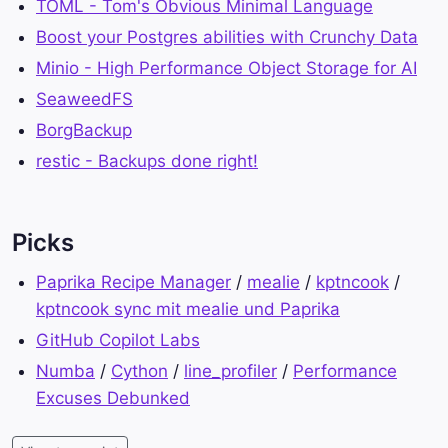
TOML - Tom's Obvious Minimal Language
Boost your Postgres abilities with Crunchy Data
Minio - High Performance Object Storage for AI
SeaweedFS
BorgBackup
restic - Backups done right!
Picks
Paprika Recipe Manager
/
mealie
/
kptncook
/
kptncook sync mit mealie und Paprika
GitHub Copilot Labs
Numba
/
Cython
/
line_profiler
/
Performance
Excuses Debunked