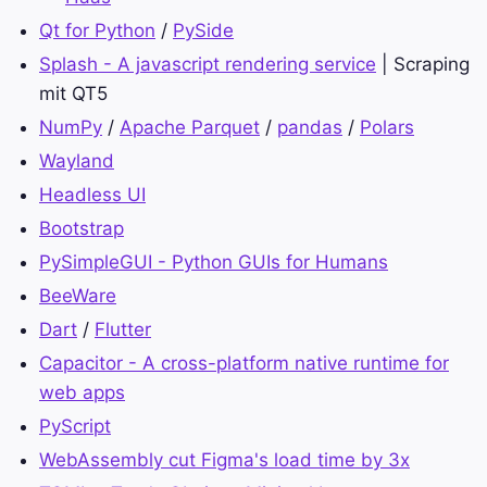
Qt for Python
/
PySide
Splash - A javascript rendering service
| Scraping
mit QT5
NumPy
/
Apache Parquet
/
pandas
/
Polars
Wayland
Headless UI
Bootstrap
PySimpleGUI - Python GUIs for Humans
BeeWare
Dart
/
Flutter
Capacitor - A cross-platform native runtime for
web apps
PyScript
WebAssembly cut Figma's load time by 3x