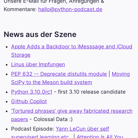
Unsere E-Mail für Fragen, Anregungen &
Kommentare:
hallo@python-podcast.de
News aus der Szene
Apple Adds a Backdoor to iMesssage and iCloud
Storage
Linus über Impfungen
PEP 632 -- Deprecate distutils module
|
Moving
SciPy to the Meson build system
Python 3.10.0rc1
- first 3.10 release candidate
Github Copilot
‘Tortured phrases’ give away fabricated research
papers
- Colossal Data :)
Podcast Episode:
Yann LeCun über self
supervised learning etc..
|
Attention Is All You