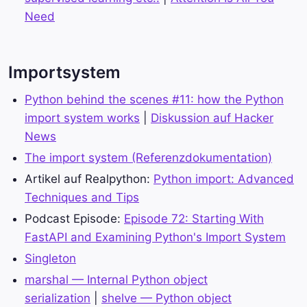
Need
Importsystem
Python behind the scenes #11: how the Python
import system works
|
Diskussion auf Hacker
News
The import system (Referenzdokumentation)
Artikel auf Realpython:
Python import: Advanced
Techniques and Tips
Podcast Episode:
Episode 72: Starting With
FastAPI and Examining Python's Import System
Singleton
marshal — Internal Python object
serialization
|
shelve — Python object