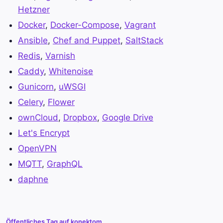
Hetzner
Docker
,
Docker-Compose
,
Vagrant
Ansible
,
Chef and Puppet
,
SaltStack
Redis
,
Varnish
Caddy
,
Whitenoise
Gunicorn
,
uWSGI
Celery
,
Flower
ownCloud
,
Dropbox
,
Google Drive
Let's Encrypt
OpenVPN
MQTT
,
GraphQL
daphne
Öffentliches Tag auf konektom