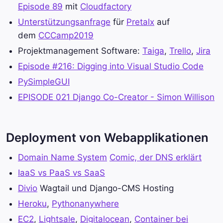
Episode 89
mit
Cloudfactory
Unterstützungsanfrage
für
Pretalx
auf
dem
CCCamp2019
Projektmanagement Software:
Taiga
,
Trello
,
Jira
Episode #216: Digging into Visual Studio Code
PySimpleGUI
EPISODE 021 Django Co-Creator - Simon Willison
Deployment von Webapplikationen
Domain Name System
Comic, der DNS erklärt
IaaS vs PaaS vs SaaS
Divio
Wagtail und Django-CMS Hosting
Heroku
,
Pythonanywhere
EC2
,
Lightsale
,
Digitalocean
,
Container bei